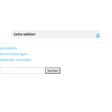
Über
WordPress.org
WordPress
Dokumentation (engl.)
Learn WordPress
Support
Seite wählen
Feedback
anmelden
Veranstaltungen
Kalender anzeigen
Suchen