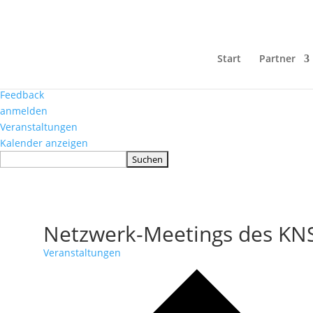
Über
WordPress.org
WordPress
Dokumentation (engl.)
Start
Partner
Learn WordPress
Support
Feedback
anmelden
Veranstaltungen
Kalender anzeigen
Suchen
Netzwerk-Meetings des KN
Veranstaltungen